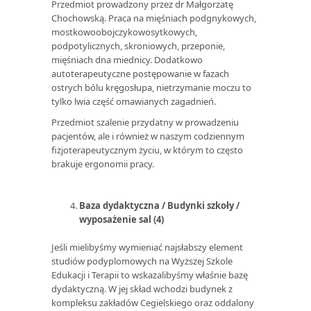
Przedmiot prowadzony przez dr Małgorzatę
Chochowską. Praca na mięśniach podgnykowych,
mostkowoobojczykowosytkowych,
podpotylicznych, skroniowych, przeponie,
mięśniach dna miednicy. Dodatkowo
autoterapeutyczne postępowanie w fazach
ostrych bólu kręgosłupa, nietrzymanie moczu to
tylko lwia część omawianych zagadnień.
Przedmiot szalenie przydatny w prowadzeniu
pacjentów, ale i również w naszym codziennym
fizjoterapeutycznym życiu, w którym to często
brakuje ergonomii pracy.
Baza dydaktyczna / Budynki szkoły /
wyposażenie sal (4)
Jeśli mielibyśmy wymieniać najsłabszy element
studiów podyplomowych na Wyższej Szkole
Edukacji i Terapii to wskazalibyśmy właśnie bazę
dydaktyczną. W jej skład wchodzi budynek z
kompleksu zakładów Cegielskiego oraz oddalony