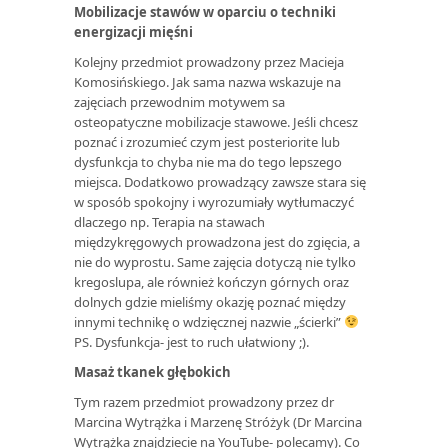
Mobilizacje stawów w oparciu o techniki
energizacji mięśni
Kolejny przedmiot prowadzony przez Macieja
Komosińskiego. Jak sama nazwa wskazuje na
zajęciach przewodnim motywem sa
osteopatyczne mobilizacje stawowe. Jeśli chcesz
poznać i zrozumieć czym jest posteriorite lub
dysfunkcja to chyba nie ma do tego lepszego
miejsca. Dodatkowo prowadzący zawsze stara się
w sposób spokojny i wyrozumiały wytłumaczyć
dlaczego np. Terapia na stawach
międzykręgowych prowadzona jest do zgięcia, a
nie do wyprostu. Same zajęcia dotyczą nie tylko
kregoslupa, ale również kończyn górnych oraz
dolnych gdzie mieliśmy okazję poznać między
innymi technikę o wdzięcznej nazwie „ścierki”
PS. Dysfunkcja- jest to ruch ułatwiony ;).
Masaż tkanek głębokich
Tym razem przedmiot prowadzony przez dr
Marcina Wytrążka i Marzenę Stróżyk (Dr Marcina
Wytrążka znajdziecie na YouTube- polecamy). Co