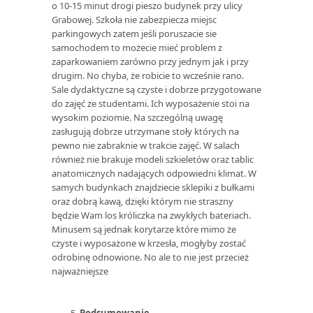
o 10-15 minut drogi pieszo budynek przy ulicy
Grabowej. Szkoła nie zabezpiecza miejsc
parkingowych zatem jeśli poruszacie sie
samochodem to możecie mieć problem z
zaparkowaniem zarówno przy jednym jak i przy
drugim. No chyba, że robicie to wcześnie rano.
Sale dydaktyczne są czyste i dobrze przygotowane
do zajęć ze studentami. Ich wyposażenie stoi na
wysokim poziomie. Na szczególną uwagę
zasługują dobrze utrzymane stoły których na
pewno nie zabraknie w trakcie zajęć. W salach
również nie brakuje modeli szkieletów oraz tablic
anatomicznych nadających odpowiedni klimat. W
samych budynkach znajdziecie sklepiki z bułkami
oraz dobrą kawą, dzięki którym nie straszny
będzie Wam los króliczka na zwykłych bateriach.
Minusem są jednak korytarze które mimo że
czyste i wyposażone w krzesła, mogłyby zostać
odrobinę odnowione. No ale to nie jest przecież
najważniejsze
Podsumowanie