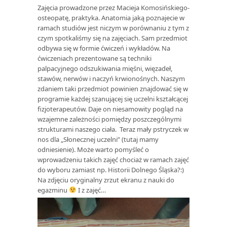
Zajęcia prowadzone przez Macieja Komosińskiego-
osteopatę, praktyka. Anatomia jaką poznajecie w
ramach studiów jest niczym w porównaniu z tym z
czym spotkaliśmy się na zajęciach. Sam przedmiot
odbywa się w formie ćwiczeń i wykładów. Na
ćwiczeniach prezentowane są techniki
palpacyjnego odszukiwania mięśni, więzadeł,
stawów, nerwów i naczyń krwionośnych. Naszym
zdaniem taki przedmiot powinien znajdować się w
programie każdej szanującej się uczelni kształcącej
fizjoterapeutów. Daje on niesamowity pogląd na
wzajemne zależności pomiędzy poszczególnymi
strukturami naszego ciała. Teraz mały pstryczek w
nos dla „Słonecznej uczelni” (tutaj mamy
odniesienie). Może warto pomyśleć o
wprowadzeniu takich zajęć chociaż w ramach zajęć
do wyboru zamiast np. Historii Dolnego Śląska?:)
Na zdjęciu oryginalny zrzut ekranu z nauki do
egazminu
I z zajęć…