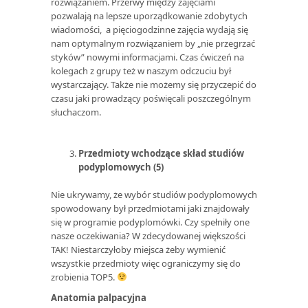
rozwiązaniem. Przerwy między zajęciami
pozwalają na lepsze uporządkowanie zdobytych
wiadomości, a pięciogodzinne zajęcia wydają się
nam optymalnym rozwiązaniem by „nie przegrzać
styków” nowymi informacjami. Czas ćwiczeń na
kolegach z grupy też w naszym odczuciu był
wystarczający. Także nie możemy się przyczepić do
czasu jaki prowadzący poświęcali poszczególnym
słuchaczom.
Przedmioty wchodzące skład studiów
podyplomowych (5)
Nie ukrywamy, że wybór studiów podyplomowych
spowodowany był przedmiotami jaki znajdowały
się w programie podyplomówki. Czy spełniły one
nasze oczekiwania? W zdecydowanej większości
TAK! Niestarczyłoby miejsca żeby wymienić
wszystkie przedmioty więc ograniczymy się do
zrobienia TOP5.
Anatomia palpacyjna