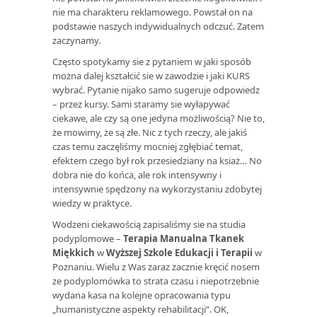
nie ma charakteru reklamowego. Powstał on na
podstawie naszych indywidualnych odczuć. Zatem
zaczynamy.
Często spotykamy sie z pytaniem w jaki sposób
można dalej kształcić sie w zawodzie i jaki KURS
wybrać. Pytanie nijako samo sugeruje odpowiedz
– przez kursy. Sami staramy sie wyłapywać
ciekawe, ale czy są one jedyna możliwością? Nie to,
że mowimy, że są złe. Nic z tych rzeczy, ale jakiś
czas temu zaczęliśmy mocniej zgłębiać temat,
efektem czego był rok przesiedziany na ksiaż… No
dobra nie do końca, ale rok intensywny i
intensywnie spędzony na wykorzystaniu zdobytej
wiedzy w praktyce.
Wodzeni ciekawością zapisaliśmy sie na studia
podyplomowe –
Terapia Manualna Tkanek
Miękkich
w
Wyższej Szkole Edukacji i Terapii
w
Poznaniu. Wielu z Was zaraz zacznie kręcić nosem
ze podyplomówka to strata czasu i niepotrzebnie
wydana kasa na kolejne opracowania typu
„humanistyczne aspekty rehabilitacji”. OK,