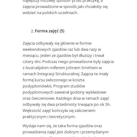
najlepszy możliwy sposób- przez praktykę, a
zajęcia prowadzone w sposób jaki chciałoby się
widzieć na polskich uczelniach.
Forma zajęć (5)
Zajęcia odbywały się głównie w formie
weekendowych zjazdów raz lub dwa razy w
miesiącu. Jeden ze zjazdów był dłuższy i trwał
cztery dni. Podczas niego prowadzone były zajęcia
z Australijskim rolferem Johnem Smithem w
ramach Integracji Strukturalnej. Zajęcia te miały
formę kursu (wliczonego w koszta
podyplomówki). Program studiów
podyplomowych zawierał godziny wykładowe
oraz ćwiczeniowe. Każdego dnia w ramach zajęć
odbywały się dwa przedmioty trwające po ok 5h.
Większość zajęć kończyła się zaliczeniem
praktycznym i teoretycznym.
Wydaje nam się, że taka forma zjazdów oraz
prowadzenia zajęć jest dobrym i przemyślanym