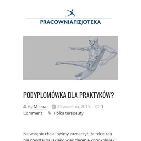
PODYPLOMÓWKA DLA PRAKTYKÓW?
By
Milena
24 września, 2015
1
Comment
Półka terapeuty
Na wstępie chcialibyśmy zaznaczyć, że tekst ten
nie powstał na jakiekolwiek zlecenie kogokolwiek i