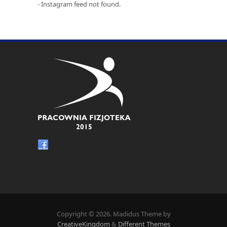
- Instagram feed not found.
Copyright © 2026. Madidus Theme by
CreativeKingdom
&
Different Themes