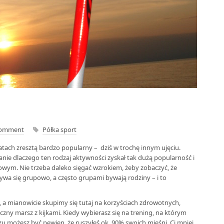
Comment
Półka sport
latach zresztą bardzo popularny – dziś w trochę innym ujęciu.
ie dlaczego ten rodzaj aktywności zyskał tak dużą popularność i
owym. Nie trzeba daleko sięgać wzrokiem, żeby zobaczyć, że
wa się grupowo, a często grupami bywają rodziny – i to
 a mianowicie skupimy się tutaj na korzyściach zdrowotnych,
zny marsz z kijkami. Kiedy wybierasz się na trening, na którym
 możesz być pewien, że ruszyłeś ok. 90% swoich mięśni. Ci mniej