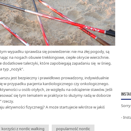
tym wypadku sprawdza się powiedzenie: nie ma złej pogody, są
 mając na nogach obuwie trekkingowe, ciepłe okrycie wierzchnie.
 dodatkowe talerzyki, które zapobiegają zapadaniu się w śnieg.
 typ „nożyk”.
 marszu jest bezpieczny i prawidłowo prowadzony, indywidualnie
ię w przypadku pacjenta kardiologicznego czy onkologicznego.
aktywności u osób otyłych, ze względu na odciążenie stawów. Jeśli
INSTA
teresować się tym tematem w praktyce to służymy radą w doborze
 rzeczy.
Sorry
aktywności fizycznegj? A może startujecie wkrótce w jakiś
- Ins
korzyści z nordic walking
popularność nordic