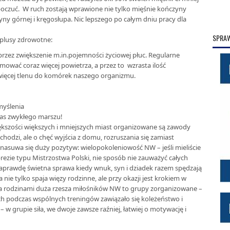
poczuć. W ruch zostają wprawione nie tylko mięśnie kończyny
yny górnej i kręgosłupa. Nic lepszego po całym dniu pracy dla
SPRAW
 plusy zdrowotne:
zez zwiększenie m.in.pojemności życiowej płuc. Regularne
jmować coraz więcej powietrza, a przez to wzrasta ilość
więcej tlenu do komórek naszego organizmu.
myślenia
czas zwykłego marszu!
ększości większych i mniejszych miast organizowane są zawody
chodzi, ale o chęć wyjścia z domu, rozruszania się zamiast
nasuwa się duży pozytyw: wielopokoleniowość NW – jeśli mieliście
rezie typu Mistrzostwa Polski, nie sposób nie zauważyć całych
naprawdę świetna sprawa kiedy wnuk, syn i dziadek razem spędzają
nie tylko spaja więzy rodzinne, ale przy okazji jest krokiem w
za rodzinami duża rzesza miłośników NW to grupy zorganizowane –
ch podczas wspólnych treningów zawiązało się koleżeństwo i
 w grupie siła, we dwoje zawsze raźniej, łatwiej o motywację i