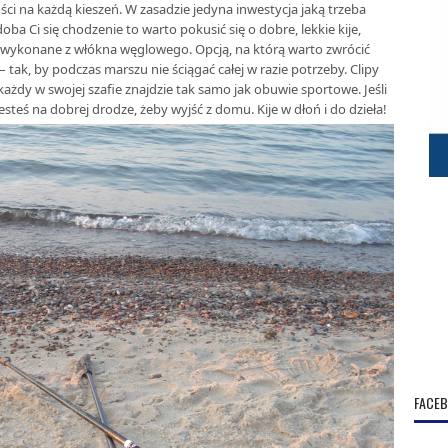
ci na każdą kieszeń. W zasadzie jedyna inwestycja jaką trzeba
doba Ci się chodzenie to warto pokusić się o dobre, lekkie kije,
je wykonane z włókna węglowego. Opcją, na którą warto zwrócić
tak, by podczas marszu nie ściągać całej w razie potrzeby. Clipy
każdy w swojej szafie znajdzie tak samo jak obuwie sportowe. Jeśli
esteś na dobrej drodze, żeby wyjść z domu. Kije w dłoń i do dzieła!
FACE