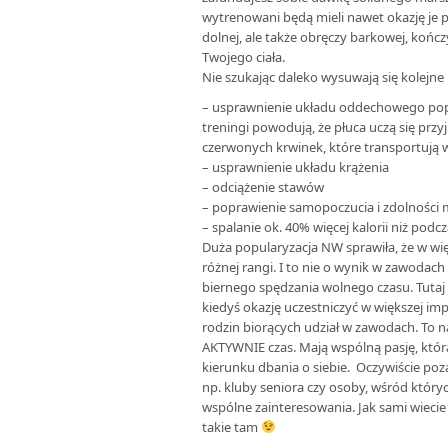
wytrenowani będą mieli nawet okazję je 
dolnej, ale także obręczy barkowej, kończ
Twojego ciała.
Nie szukając daleko wysuwają się kolejne
– usprawnienie układu oddechowego popr
treningi powodują, że płuca uczą się przy
czerwonych krwinek, które transportują 
– usprawnienie układu krążenia
– odciążenie stawów
– poprawienie samopoczucia i zdolności 
– spalanie ok. 40% więcej kalorii niż pod
Duża popularyzacja NW sprawiła, że w wi
różnej rangi. I to nie o wynik w zawodach 
biernego spędzania wolnego czasu. Tutaj 
kiedyś okazję uczestniczyć w większej imp
rodzin biorących udział w zawodach. To 
AKTYWNIE czas. Mają wspólną pasję, która 
kierunku dbania o siebie. Oczywiście po
np. kluby seniora czy osoby, wśród który
wspólne zainteresowania. Jak sami wiecie –
takie tam