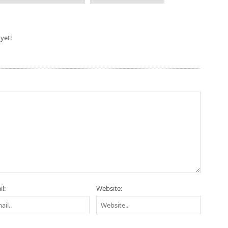
yet!
l:
Website: