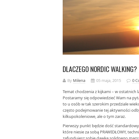
DLACZEGO NORDIC WALKING?
By
Milena
05 maja, 2015
0 
Temat chodzenia z kijkami – w ostatnich 
Postaramy się odpowiedzieć Wam na pytan
to u osób w tak szerokim przedziale wiek
często podejmowanie tej aktywności odby
kilkupokoleniowe, ale o tym zaraz.
Pierwszy punkt będzie dość standardowy,
które niesie za sobą PRAWIDŁOWY, technic
zafundujesz sobie dawkę solidnego marszu