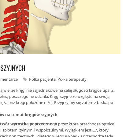
 SZYJNYCH
omentarze
Półka pacjenta
,
Półka terapeuty
ą wie, że kręgi nie są jednakowe na całej długości kręgosłupa. Z
pełnią poszczególne odcinki. Kręgi szyjne ze względu na swoją
ężar niż kręgi położone niżej. Przyjrzyjmy się zatem z bliska po
ów na temat kręgów szyjnych
twór wyrostka poprzecznego
przez które przechodzą tętnice
splotami żylnymi i współczulnymi. Wyjątkiem jest C7, który
kach poprzecznych i dlatego w jego wypadku przechodzą tędy