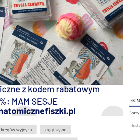
INSTA
Sorry
- Ins
kręgów szyjnych
kręgi szyjne