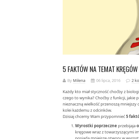
5 FAKTÓW NA TEMAT KRĘGÓW
By
Milena
06 lipca, 2016
2 k
Każdy kto miał styczność choćby z biologi
czego to wynika? Choćby z funkcji, jakie 
nieznaczną wielkość przenoszą mniejszy ci
kolei każdemu z odcinków.
Dzisiaj chcemy Wam przypomnieć
5 fakt
Wyrostki poprzeczne
przebijaja
o
kręgowe wraz z towarzyszącymi im 
posiada mniejsze otwory w wyrost