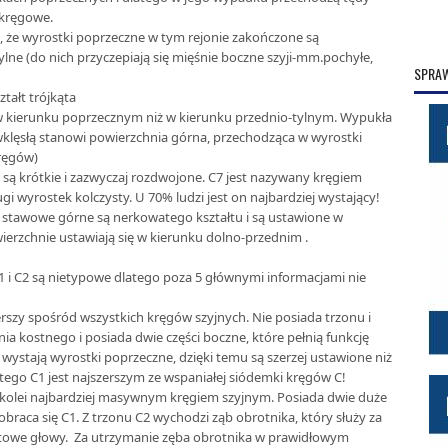
 kręgowe.
t, że wyrostki poprzeczne w tym rejonie zakończone są
tylne (do nich przyczepiają się mięśnie boczne szyji-mm.pochyłe,
SPRAW
ztałt trójkąta
y w kierunku poprzecznym niż w kierunku przednio-tylnym. Wypukła
 wklęsłą stanowi powierzchnia górna, przechodząca w wyrostki
ręgów)
są krótkie i zazwyczaj rozdwojone. C7 jest nazywany kręgiem
i wyrostek kolczysty. U 70% ludzi jest on najbardziej wystający!
 stawowe górne są nerkowatego kształtu i są ustawione w
erzchnie ustawiają się w kierunku dolno-przednim .
C1 i C2 są nietypowe dlatego poza 5 głównymi informacjami nie
erszy spośród wszystkich kręgów szyjnych. Nie posiada trzonu i
nia kostnego i posiada dwie części boczne, które pełnią funkcję
 wystają wyrostki poprzeczne, dzięki temu są szerzej ustawione niż
atego C1 jest najszerszym ze wspaniałej siódemki kręgów C!
 kolei najbardziej masywnym kręgiem szyjnym. Posiada dwie duże
raca się C1. Z trzonu C2 wychodzi ząb obrotnika, który służy za
rotowe głowy. Za utrzymanie zęba obrotnika w prawidłowym