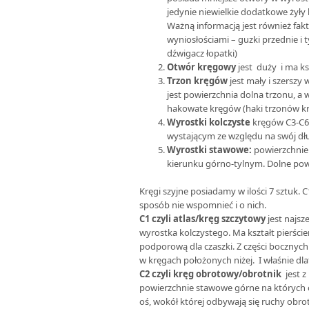
jedynie niewielkie dodatkowe żyły
Ważną informacją jest również fak
wyniosłościami – guzki przednie i 
dźwigacz łopatki)
Otwór kręgowy
jest duży i ma ks
Trzon kręgów
jest mały i szersz
jest powierzchnia dolna trzonu, a
hakowate kręgów (haki trzonów k
Wyrostki kolczyste
kręgów C3-C6 
wystającym ze względu na swój dług
Wyrostki stawowe:
powierzchnie
kierunku górno-tylnym. Dolne powi
Kręgi szyjne posiadamy w ilości 7 sztuk. 
sposób nie wspomnieć i o nich.
C1 czyli atlas/kręg szczytowy
jest najsz
wyrostka kolczystego. Ma kształt pierście
podporową dla czaszki. Z części bocznych
w kręgach położonych niżej. I właśnie dl
C2 czyli kręg obrotowy/obrotnik
jest z
powierzchnie stawowe górne na których ob
oś, wokół której odbywają się ruchy ob