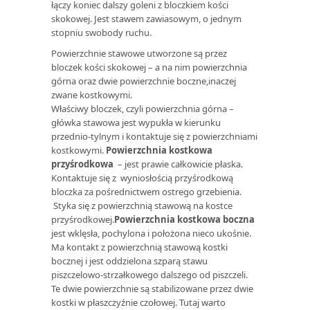
łączy koniec dalszy goleni z bloczkiem kości
skokowej. Jest stawem zawiasowym, o jednym
stopniu swobody ruchu.
Powierzchnie stawowe utworzone są przez
bloczek kości skokowej – a na nim powierzchnia
górna oraz dwie powierzchnie boczne,inaczej
zwane kostkowymi.
Właściwy bloczek, czyli powierzchnia górna –
główka stawowa jest wypukła w kierunku
przednio-tylnym i kontaktuje się z powierzchniami
kostkowymi.
Powierzchnia kostkowa
przyśrodkowa
– jest prawie całkowicie płaska.
Kontaktuje się z wyniosłością przyśrodkową
bloczka za pośrednictwem ostrego grzebienia.
Styka się z powierzchnią stawową na kostce
przyśrodkowej.
Powierzchnia kostkowa boczna
jest wklęsła, pochylona i położona nieco ukośnie.
Ma kontakt z powierzchnią stawową kostki
bocznej i jest oddzielona szparą stawu
piszczelowo-strzałkowego dalszego od piszczeli.
Te dwie powierzchnie są stabilizowane przez dwie
kostki w płaszczyźnie czołowej. Tutaj warto