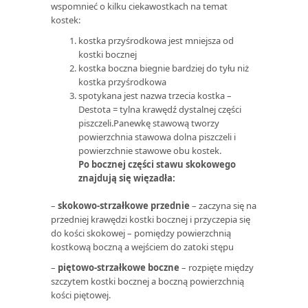
wspomnieć o kilku ciekawostkach na temat
kostek:
kostka przyśrodkowa jest mniejsza od
kostki bocznej
kostka boczna biegnie bardziej do tyłu niż
kostka przyśrodkowa
spotykana jest nazwa trzecia kostka –
Destota = tylna krawędź dystalnej części
piszczeli.Panewkę stawową tworzy
powierzchnia stawowa dolna piszczeli i
powierzchnie stawowe obu kostek.
Po bocznej części stawu skokowego
znajdują się więzadła:
–
skokowo-strzałkowe przednie
– zaczyna się na
przedniej krawędzi kostki bocznej i przyczepia się
do kości skokowej – pomiędzy powierzchnią
kostkową boczną a wejściem do zatoki stępu
–
piętowo-strzałkowe boczne
– rozpięte między
szczytem kostki bocznej a boczną powierzchnią
kości piętowej.