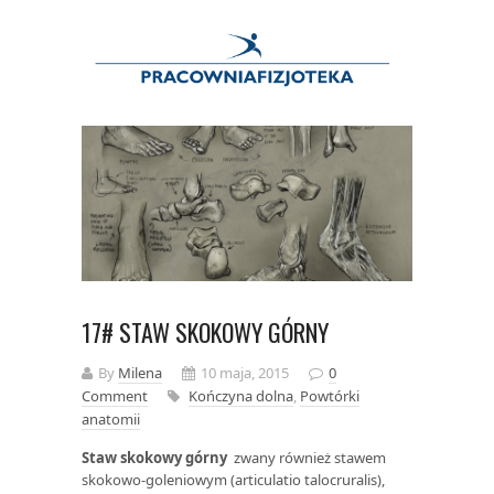
17# STAW SKOKOWY GÓRNY
By
Milena
10 maja, 2015
0
Comment
Kończyna dolna
,
Powtórki
anatomii
Staw skokowy górny
zwany również stawem
skokowo-goleniowym (articulatio talocruralis),