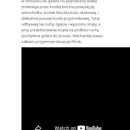
w stosunku do goleni. Oś poprzeczna stawu
przebiega przez kostkę boczną powyżej jej
wierzchołka, środek bloczka kości skokowej i
delikatnie poniżej kostki przyśrodkowej. Tutaj
odbywają się ruchy zgięcia i wyprostu stopy, a
przy ustabilizowanej stopie na podłożu ruchy
pochylenia goleni do przodu. Mechanikę stawu
całkiem przyjemnie obrazuje filmik: