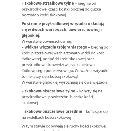
–
skokowo-strzałkowe tylne
– biegnie od
przyśrodkowej części kostki bocznej do guzka
bocznego kości skokowej.
Po stronie przyśrodkowej więzadła układają
się w dwóch warstwach: powierzchownej i
głębokiej.
W warstwie powierzchownej:
–
włókna więzadła trójgraniastego
– biegną od
kości piszczelowej wachlarzowato w dół do kości
łódkowatej, podpórki kości skokowej oraz
przyśrodkowej krawędzi więzadła piętowo-
łódkowatego podeszwowego. Co ważne, więzadło
to nie łączy się z kością skokową!
W warstwie głębokiej wyróżniają się dwa więzadła:
–
skokowo-piszczelowe tylne
– kończy się na
przyśrodkowej powierzchni bloczka kości
skokowej
–
skokowo-piszczelowe przednie
– kończące się
na widełkach kości skokowej
W tym stawie odbywają się ruchy kości skokowej