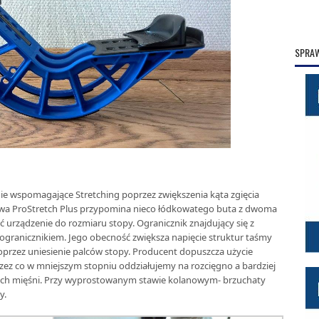
SPRAW
nie wspomagające Stretching poprzez zwiększenia kąta zgięcia
a ProStretch Plus przypomina nieco łódkowatego buta z dwoma
urządzenie do rozmiaru stopy. Ogranicznik znajdujący się z
o ogranicznikiem. Jego obecność zwiększa napięcie struktur taśmy
przez uniesienie palców stopy. Producent dopuszcza użycie
zez co w mniejszym stopniu oddziałujemy na rozcięgno a bardziej
iach mięśni. Przy wyprostowanym stawie kolanowym- brzuchaty
y.