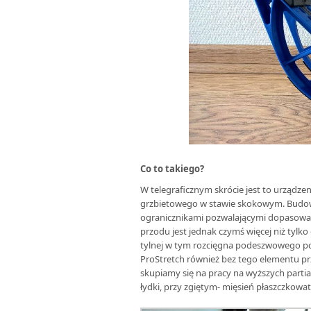
Co to takiego?
W telegraficznym skrócie jest to urządze
grzbietowego w stawie skokowym. Budow
ogranicznikami pozwalającymi dopasować 
przodu jest jednak czymś więcej niż tylk
tylnej w tym rozcięgna podeszwowego po
ProStretch również bez tego elementu pr
skupiamy się na pracy na wyższych part
łydki, przy zgiętym- mięsień płaszczkowat