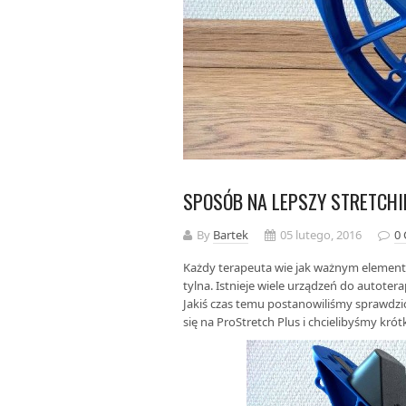
SPOSÓB NA LEPSZY STRETCH
By
Bartek
05 lutego, 2016
0
Każdy terapeuta wie jak ważnym element
tylna. Istnieje wiele urządzeń do autoterap
Jakiś czas temu postanowiliśmy sprawdzić
się na ProStretch Plus i chcielibyśmy kró