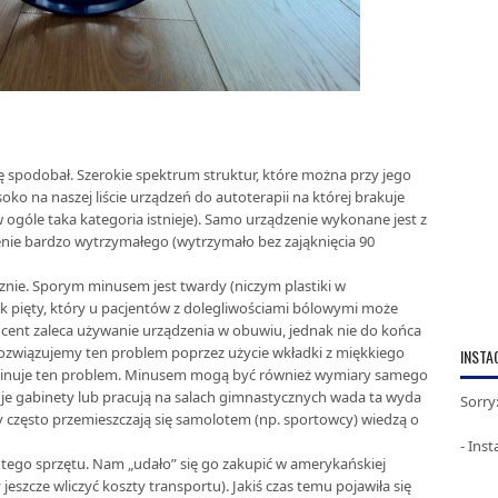
ę spodobał. Szerokie spektrum struktur, które można przy jego
o na naszej liście urządzeń do autoterapii na której brakuje
 ogóle taka kategoria istnieje). Samo urządzenie wykonane jest z
enie bardzo wytrzymałego (wytrzymało bez zająknięcia 90
znie. Sporym minusem jest twardy (niczym plastiki w
 pięty, który u pacjentów z dolegliwościami bólowymi może
cent zaleca używanie urządzenia w obuwiu, jednak nie do końca
rozwiązujemy ten problem poprzez użycie wkładki z miękkiego
INSTA
iminuje ten problem. Minusem mogą być również wymiary samego
je gabinety lub pracują na salach gimnastycznych wada ta wyda
Sorry
zy często przemieszczają się samolotem (np. sportowcy) wiedzą o
- Ins
ego sprzętu. Nam „udało” się go zakupić w amerykańskiej
jeszcze wliczyć koszty transportu). Jakiś czas temu pojawiła się