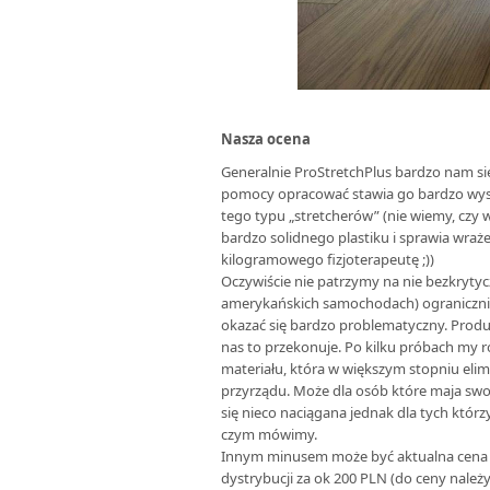
Nasza ocena
Generalnie ProStretchPlus bardzo nam si
pomocy opracować stawia go bardzo wysok
tego typu „stretcherów” (nie wiemy, czy w
bardzo solidnego plastiku i sprawia wraż
kilogramowego fizjoterapeutę ;))
Oczywiście nie patrzymy na nie bezkrytyc
amerykańskich samochodach) ogranicznik
okazać się bardzo problematyczny. Produ
nas to przekonuje. Po kilku próbach my 
materiału, która w większym stopniu el
przyrządu. Może dla osób które maja swo
się nieco naciągana jednak dla tych któr
czym mówimy.
Innym minusem może być aktualna cena t
dystrybucji za ok 200 PLN (do ceny należy 